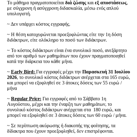
Το μάθημα πραγματοποιείται
διά ζώσης
και
εξ αποστάσεως
,
με σύγχρονη ή ασύγχρονη διδασκαλία, μέσω ενός απλού
υπολογιστή.
~ Δεν υπάρχει κόστος εγγραφής.
~ Η θέση κατοχυρώνεται προεξοφλώντας είτε την 1η δόση
διδάκτρων, είτε ολόκληρο το ποσό των διδάκτρων.
~ Το κόστος διδάκτρων είναι ένα συνολικό ποσό, ανεξάρτητο
από τον αριθμό των μαθημάτων που έχουν πραγματοποιηθεί
κατά την διάρκεια του κάθε μήνα.
~
Early Bird:
Για εγγραφές μέχρι την
Παρασκευή 31 Ιουλίου
2026
, το συνολικό κόστος διδάκτρων ανέρχεται στα 165 ευρώ,
και μπορεί να εξοφληθεί σε 3 άτοκες δόσεις των 55 ευρώ /
μήνα
~
Regular Price:
Για εγγραφές από το Σάββατο 1η
Αυγούστου, μέχρι και την έναρξη των μαθημάτων, το
συνολικό κόστος διδάκτρων ανέρχεται στα 180 ευρώ, και
μπορεί να εξοφληθεί σε 3 άτοκες δόσεις των 60 ευρώ / μήνα
.
~ Σε περίπτωση ακύρωσης ή διακοπής της φοίτησης, τα
δίδακτρα που έχουν προεξοφληθεί, δεν επιστρέφονται.