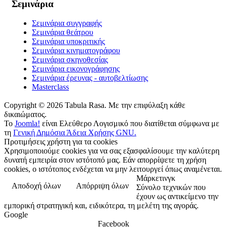
Σεμινάρια
Σεμινάρια συγγραφής
Σεμινάρια θεάτρου
Σεμινάρια υποκριτικής
Σεμινάρια κινηματογράφου
Σεμινάρια σκηνοθεσίας
Σεμινάρια εικονογράφησης
Σεμινάρια έρευνας - αυτοβελτίωσης
Masterclass
Copyright © 2026 Tabula Rasa. Με την επιφύλαξη κάθε
δικαιώματος.
Το
Joomla!
είναι Ελεύθερο Λογισμικό που διατίθεται σύμφωνα με
τη
Γενική Δημόσια Άδεια Χρήσης GNU.
Προτιμήσεις χρήστη για τα cookies
Χρησιμοποιούμε cookies για να σας εξασφαλίσουμε την καλύτερη
δυνατή εμπειρία στον ιστότοπό μας. Εάν απορρίψετε τη χρήση
cookies, ο ιστότοπος ενδέχεται να μην λειτουργεί όπως αναμένεται.
Μάρκετινγκ
Αποδοχή όλων
Απόρριψη όλων
Σύνολο τεχνικών που
έχουν ως αντικείμενο την
εμπορική στρατηγική και, ειδικότερα, τη μελέτη της αγοράς.
Google
Facebook