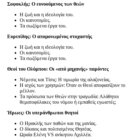
Σοφοκλής: Ο ευνοούμενος των θεών
Η ζωή και η ιδεολογία του.
Οι καινοτομίες.
Τα σωζόμενα έργα του.
Ευριπίδης: Ο απομονωμένος στοχαστής
Η ζωή και η ιδεολογία του.
Οι καινοτομίες.
Τα σωζόμενα έργα του.
Θεοί του Ολύμπου: Οι «από μηχανής» παρόντες
Νέμεσις και Τίσις: Η τιμωρία της αλαζονείας.
Η ισχύς των χρησμών: Όταν οι Θεοί αποφασίζουν το
μέλλον.
Τα πρόσωπα των Θεών στην τραγωδία: Αλάθητοι
θεματοφύλακες του νόμου ή εμπαθείς εγωιστές;
Ήρωες: Οι υπεράνθρωποι θνητοί
Ο Ηρακλής των παθών και της μανίας.
Ο δίκαιος και πολιτισμένος Θησέας.
Ωραία Ελένη VS ανίκητου Αχιλλέα.