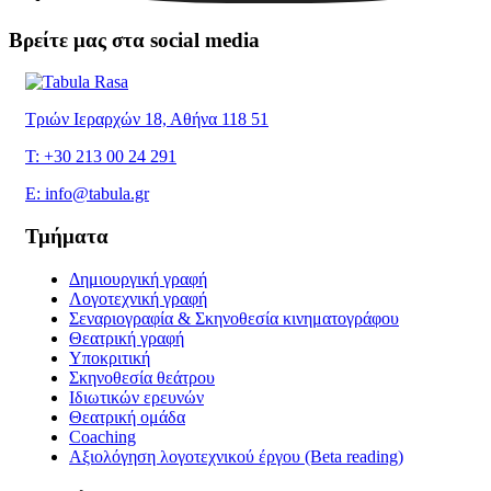
Βρείτε μας στα social media
Τριών Ιεραρχών 18, Αθήνα 118 51
T: +30 213 00 24 291
E: info@tabula.gr
Τμήματα
Δημιουργική γραφή
Λογοτεχνική γραφή
Σεναριογραφία & Σκηνοθεσία κινηματογράφου
Θεατρική γραφή
Υποκριτική
Σκηνοθεσία θεάτρου
Ιδιωτικών ερευνών
Θεατρική ομάδα
Coaching
Αξιολόγηση λογοτεχνικού έργου (Beta reading)