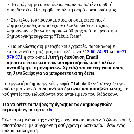
~ Το πρόγραμμα απευθύνεται για περιορισμένο αριθμό
σπουδαστών. Θα τηρηθεί απόλυτη σειρά προτεραιότητας.
~ Στο τέλος του προγράμματος, οι συμμετέχοντες /
συμμετέχουσες που το έχουν ολοκληρώσει επιτυχώς,
λαμβάνουν βεβαίωση παρακολούθησης από το εργαστήρι
δημιουργικής έκφρασης “Tabula Rasa”.
~
Για δηλώσεις συμμετοχής και εγγραφές, παρακαλούμε
επικοινωνήστε μαζί μας στα τηλέφωνα
213 00 24291
και
6971
970 971
ή στο e-mail
Αυτή η διεύθυνση Email
προστατεύεται από τους αυτοματισμούς αποστολέων
ανεπιθύμητων μηνυμάτων. Χρειάζεται να ενεργοποιήσετε
τη JavaScript για να μπορέσετε να τη δείτε.
Το εργαστήρι δημιουργικής γραφής “Tabula Rasa” συνεχίζει για
ακόμα μια χρονιά τα
σεμινάρια έρευνας και αυτοβελτίωσης
, με
καθηγητές που ειδικεύονται στο αντικείμενο που διδάσκουν.
Για να δείτε το πλήρες πρόγραμμα των δημιουργικών
σεμιναρίων,
πατήστε
εδώ
Όλα τα σεμινάρια της σχολής, πραγματοποιούνται διά ζώσης και εξ
αποστάσεως, με σύγχρονη ή ασύγχρονη διδασκαλία, μέσω ενός
απλού υπολογιστή.