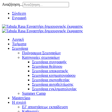
Αναζήτηση...
Σύνδεση
Εγγραφή
Αρχική
Τμήματα
Σεμινάρια
Πρόγραμμα Σεμιναρίων
Κατηγορίες σεμιναρίων
Σεμινάρια συγγραφής
Σεμινάρια θεάτρου
Σεμινάρια υποκριτικής
Σεμινάρια κινηματογράφου
Σεμινάρια σκηνοθεσίας
Σεμινάρια αυτοβελτίωσης
Σεμινάρια εγκληματολογίας
Summer Camp
Masterclass
Η σχολή
Εξ' αποστάσεως εκπαίδευση
Καθηγητές