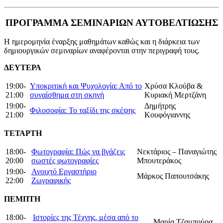
ΠΡΟΓΡΑΜΜΑ ΣΕΜΙΝΑΡΙΩΝ ΑΥΤΟΒΕΛΤΙΩΣΗΣ
Η ημερομηνία έναρξης μαθημάτων καθώς και η διάρκεια των
δημιουργικών σεμιναρίων αναφέρονται στην περιγραφή τους.
ΔΕΥΤΕΡΑ
19:00-
Υποκριτική και Ψυχολογία: Από το
Χρύσα Κλούβα &
21:00
συναίσθημα στη σκηνή
Κυριακή Μερτζάνη
19:00-
Δημήτρης
Φιλοσοφία: Το ταξίδι της σκέψης
21:00
Κουφόγιαννης
ΤΕΤΑΡΤΗ
18:00-
Φωτογραφία: Πώς να βγάζεις
Νεκτάριος – Παναγιώτης
20:00
σωστές φωτογραφίες
Μπουτεράκος
19:00-
Ανοιχτό Εργαστήριο
Μάρκος Παπουτσάκης
22:00
Ζωγραφικής
ΠΕΜΠΤΗ
18:00-
Ιστορίες της Τέχνης, μέσα από το
Μαρία Τζαμπούρα