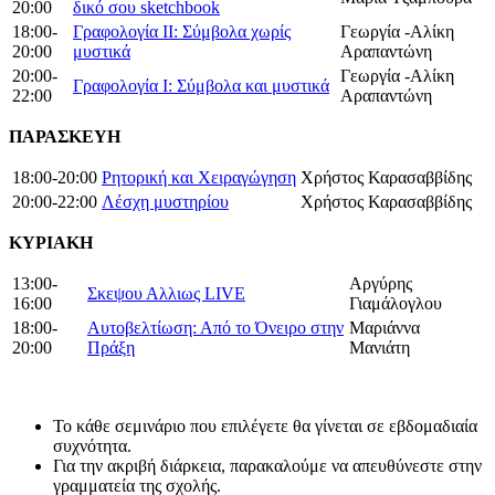
20:00
δικό σου sketchbook
18:00-
Γραφολογία ΙΙ: Σύμβολα χωρίς
Γεωργία -Αλίκη
20:00
μυστικά
Αραπαντώνη
20:00-
Γεωργία -Αλίκη
Γραφολογία Ι: Σύμβολα και μυστικά
22:00
Αραπαντώνη
ΠΑΡΑΣΚΕΥΗ
18:00-20:00
Ρητορική και Χειραγώγηση
Χρήστος Καρασαββίδης
20:00-22:00
Λέσχη μυστηρίου
Χρήστος Καρασαββίδης
ΚΥΡΙΑΚΗ
13:00-
Αργύρης
Σκεψου Αλλιως LIVE
16:00
Γιαμάλογλου
18:00-
Αυτοβελτίωση: Από το Όνειρο στην
Μαριάννα
20:00
Πράξη
Μανιάτη
Το κάθε σεμινάριο που επιλέγετε θα γίνεται σε εβδομαδιαία
συχνότητα.
Για την ακριβή διάρκεια, παρακαλούμε να απευθύνεστε στην
γραμματεία της σχολής.