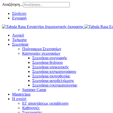
Αναζήτηση...
Σύνδεση
Εγγραφή
Αρχική
Τμήματα
Σεμινάρια
Πρόγραμμα Σεμιναρίων
Κατηγορίες σεμιναρίων
Σεμινάρια συγγραφής
Σεμινάρια θεάτρου
Σεμινάρια υποκριτικής
Σεμινάρια κινηματογράφου
Σεμινάρια σκηνοθεσίας
Σεμινάρια αυτοβελτίωσης
Σεμινάρια εγκληματολογίας
Summer Camp
Masterclass
Η σχολή
Εξ' αποστάσεως εκπαίδευση
Καθηγητές
Συνεργασίες