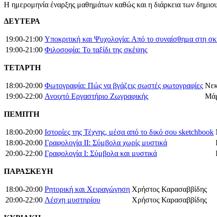
Η ημερομηνία έναρξης μαθημάτων καθώς και η διάρκεια των δημιου
ΔΕΥΤΕΡΑ
19:00-21:00
Υποκριτική και Ψυχολογία: Από το συναίσθημα στη σ
19:00-21:00
Φιλοσοφία: Το ταξίδι της σκέψης
ΤΕΤΑΡΤΗ
18:00-20:00
Φωτογραφία: Πώς να βγάζεις σωστές φωτογραφίες
Νεκ
19:00-22:00
Ανοιχτό Εργαστήριο Ζωγραφικής
Μάρ
ΠΕΜΠΤΗ
18:00-20:00
Ιστορίες της Τέχνης, μέσα από το δικό σου sketchbook
18:00-20:00
Γραφολογία ΙΙ: Σύμβολα χωρίς μυστικά
20:00-22:00
Γραφολογία Ι: Σύμβολα και μυστικά
ΠΑΡΑΣΚΕΥΗ
18:00-20:00
Ρητορική και Χειραγώγηση
Χρήστος Καρασαββίδης
20:00-22:00
Λέσχη μυστηρίου
Χρήστος Καρασαββίδης