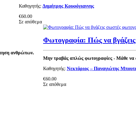
Καθηγητής:
Δημήτρης Κουφόγιαννης
€60.00
Σε απόθεμα
Φωτογραφία: Πώς να βγάζεις
άντηση ανθρώπων.
Μην τραβάς απλώς φωτογραφίες - Μάθε να α
Καθηγητής:
Νεκτάριος – Παναγιώτης Μπουτ
€60.00
Σε απόθεμα