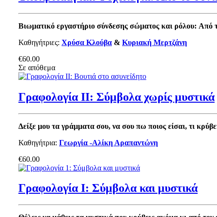
Βιωματικό εργαστήριο σύνδεσης σώματος και ρόλου:
Από 
Καθηγήτριες:
Χρύσα Κλούβα
&
Κυριακή Μερτζάνη
€60.00
Σε απόθεμα
Γραφολογία ΙΙ: Σύμβολα χωρίς μυστικά
Δείξε μου τα γράμματα σου, να σου πω ποιος είσαι, τι κρύβει
Καθηγήτρια:
Γεωργία -Αλίκη Αραπαντώνη
€60.00
Γραφολογία Ι: Σύμβολα και μυστικά