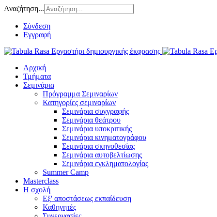
Αναζήτηση...
Σύνδεση
Εγγραφή
Αρχική
Τμήματα
Σεμινάρια
Πρόγραμμα Σεμιναρίων
Κατηγορίες σεμιναρίων
Σεμινάρια συγγραφής
Σεμινάρια θεάτρου
Σεμινάρια υποκριτικής
Σεμινάρια κινηματογράφου
Σεμινάρια σκηνοθεσίας
Σεμινάρια αυτοβελτίωσης
Σεμινάρια εγκληματολογίας
Summer Camp
Masterclass
Η σχολή
Εξ' αποστάσεως εκπαίδευση
Καθηγητές
Συνεργασίες