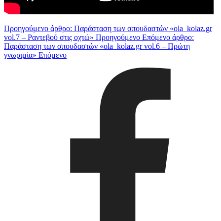
Προηγούμενο άρθρο: Παράσταση των σπουδαστών «ola_kolaz.gr
vol.7 – Ραντεβού στις οχτώ»
Προηγούμενο
Επόμενο άρθρο:
Παράσταση των σπουδαστών «ola_kolaz.gr vol.6 – Πρώτη
γνωριμία»
Επόμενο