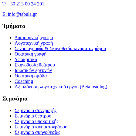
T: +30 213 00 24 291
E: info@tabula.gr
Τμήματα
Δημιουργική γραφή
Λογοτεχνική γραφή
Σεναριογραφία & Σκηνοθεσία κινηματογράφου
Θεατρική γραφή
Υποκριτική
Σκηνοθεσία θεάτρου
Ιδιωτικών ερευνών
Θεατρική ομάδα
Coaching
Αξιολόγηση λογοτεχνικού έργου (Beta reading)
Σεμινάρια
Σεμινάρια συγγραφής
Σεμινάρια θεάτρου
Σεμινάρια υποκριτικής
Σεμινάρια κινηματογράφου
Σεμινάρια σκηνοθεσίας