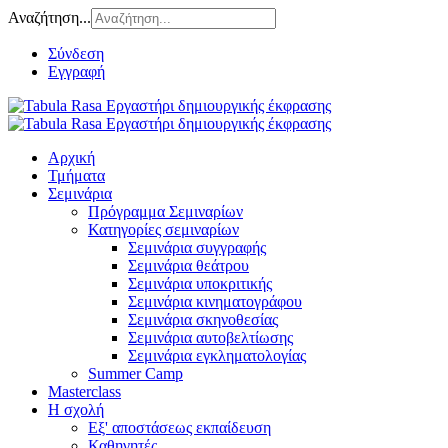
Αναζήτηση...
Σύνδεση
Εγγραφή
Αρχική
Τμήματα
Σεμινάρια
Πρόγραμμα Σεμιναρίων
Κατηγορίες σεμιναρίων
Σεμινάρια συγγραφής
Σεμινάρια θεάτρου
Σεμινάρια υποκριτικής
Σεμινάρια κινηματογράφου
Σεμινάρια σκηνοθεσίας
Σεμινάρια αυτοβελτίωσης
Σεμινάρια εγκληματολογίας
Summer Camp
Masterclass
Η σχολή
Εξ' αποστάσεως εκπαίδευση
Καθηγητές