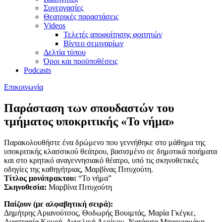
Συνεργασίες
Θεατρικές παραστάσεις
Videos
Τελετές αποφοίτησης φοιτητών
Βίντεο σεμιναρίων
Δελτία τύπου
Όροι και προϋποθέσεις
Podcasts
Επικοινωνία
Παράσταση των σπουδαστών του
τμήματος υποκριτικής «Το νήμα»
Παρακολουθήστε ένα δρώμενο που γεννήθηκε στο μάθημα της
υποκριτικής κλασσικού θεάτρου, βασισμένο σε δημοτικά ποιήματα
και στο κρητικό αναγεννησιακό θέατρο, υπό τις σκηνοθετικές
οδηγίες της καθηγήτριας, Μαρβίνας Πιτυχούτη.
Τίτλος μονόπρακτου:
“Το νήμα”
Σκηνοθεσία:
Μαρβίνα Πιτυχούτη
Παίζουν (με αλφαβητική σειρά):
Δημήτρης Αριανούτσος, Θοδωρής Βουιμτάς, Μαρία Γκέγκε,
Αναστασία Κουρή, Αγγελική Λερίκου, Νατάσσα Μπαργιαμάκη,