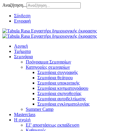
Αναζήτηση...
Σύνδεση
Εγγραφή
Αρχική
Τμήματα
Σεμινάρια
Πρόγραμμα Σεμιναρίων
Κατηγορίες σεμιναρίων
Σεμινάρια συγγραφής
Σεμινάρια θεάτρου
Σεμινάρια υποκριτικής
Σεμινάρια κινηματογράφου
Σεμινάρια σκηνοθεσίας
Σεμινάρια αυτοβελτίωσης
Σεμινάρια εγκληματολογίας
Summer Camp
Masterclass
Η σχολή
Εξ' αποστάσεως εκπαίδευση
Καθηγητές