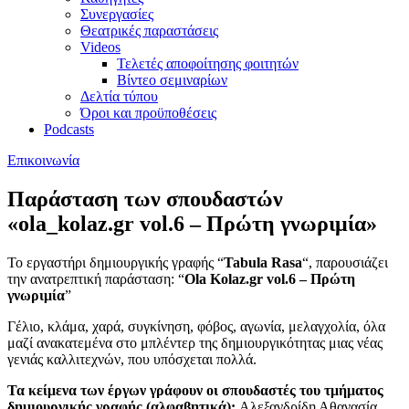
Συνεργασίες
Θεατρικές παραστάσεις
Videos
Τελετές αποφοίτησης φοιτητών
Βίντεο σεμιναρίων
Δελτία τύπου
Όροι και προϋποθέσεις
Podcasts
Επικοινωνία
Παράσταση των σπουδαστών
«ola_kolaz.gr vol.6 – Πρώτη γνωριμία»
Το εργαστήρι δημιουργικής γραφής “
Tabula Rasa
“, παρουσιάζει
την ανατρεπτική παράσταση: “
Ola Kolaz.gr vol.6 – Πρώτη
γνωριμία
”
Γέλιο, κλάμα, χαρά, συγκίνηση, φόβος, αγωνία, μελαγχολία, όλα
μαζί ανακατεμένα στο μπλέντερ της δημιουργικότητας μιας νέας
γενιάς καλλιτεχνών, που υπόσχεται πολλά.
Τα κείμενα των έργων γράφουν οι σπουδαστές του τμήματος
δημιουργικής γραφής (αλφαβητικά):
Αλεξανδρίδη Αθανασία,