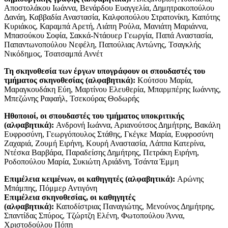
Αποστολάκου Ιωάννα, Βενάρδου Ευαγγελία, Δημητρακοπούλου
Δανάη, Καββαδία Αναστασία, Καλφοπούλου Στρατονίκη, Καπότης
Κυριάκος, Καραμπά Αρετή, Λιάπη Ρούλα, Μανιάτη Μαριάννα,
Μπασούκου Σοφία, Σακκά-Ντάουερ Γεωργία, Παπά Αναστασία,
Παπαντωνοπούλου Νεφέλη, Παπούλιας Αντώνης, Τσαγκλής
Νικόδημος, Τσατσαμπά Αννέτ
Τη σκηνοθεσία των έργων υπογράφουν οι σπουδαστές του
τμήματος σκηνοθεσίας (αλφαβητικά):
Κούτσου Μαρία,
Μαραγκουδάκη Εύη, Μαρτίνου Ελευθερία, Μπαρμπέρης Ιωάννης,
Μπεζώνης Ραφαήλ, Τσεκούρας Θοδωρής
Ηθοποιοί, οι σπουδαστές του τμήματος υποκριτικής
(αλφαβητικά):
Ανδρονή Ιωάννα, Αριανούτσος Δημήτρης, Βακάλη
Ευφροσύνη, Γεωργόπουλος Στάθης, Γκέγκε Μαρία, Ευφροσύνη
Ζαχαριά, Ζουμή Ειρήνη, Κουρή Αναστασία, Λάππα Κατερίνα,
Ντέσκα Βαρβάρα, Παραδείσης Δημήτρης, Πετράκη Ειρήνη,
Ροδοπούλου Μαρία, Συκιώτη Αριάδνη, Τσάντα Έμμη
Επιμέλεια κειμένων, οι καθηγητές (αλφαβητικά):
Αρώνης
Μπάμπης, Πόμμερ Αντιγόνη
Επιμέλεια σκηνοθεσίας, οι καθηγητές
(αλφαβητικά):
Καποδίστριας Παναγιώτης, Μενούνος Δημήτρης,
Σπαντίδας Σπύρος, Τζώρτζη Ελένη, Φωτοπούλου Άννα,
Χριστοδούλου Πόπη