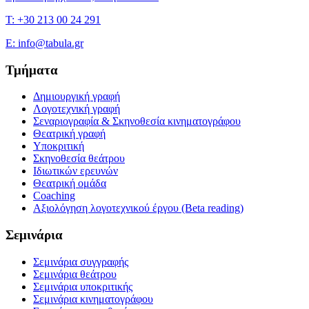
T: +30 213 00 24 291
E: info@tabula.gr
Τμήματα
Δημιουργική γραφή
Λογοτεχνική γραφή
Σεναριογραφία & Σκηνοθεσία κινηματογράφου
Θεατρική γραφή
Υποκριτική
Σκηνοθεσία θεάτρου
Ιδιωτικών ερευνών
Θεατρική ομάδα
Coaching
Αξιολόγηση λογοτεχνικού έργου (Beta reading)
Σεμινάρια
Σεμινάρια συγγραφής
Σεμινάρια θεάτρου
Σεμινάρια υποκριτικής
Σεμινάρια κινηματογράφου