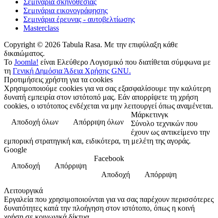
Σεμινάρια σκηνοθεσίας
Σεμινάρια εικονογράφησης
Σεμινάρια έρευνας - αυτοβελτίωσης
Masterclass
Copyright © 2026 Tabula Rasa. Με την επιφύλαξη κάθε
δικαιώματος.
Το
Joomla!
είναι Ελεύθερο Λογισμικό που διατίθεται σύμφωνα με
τη
Γενική Δημόσια Άδεια Χρήσης GNU.
Προτιμήσεις χρήστη για τα cookies
Χρησιμοποιούμε cookies για να σας εξασφαλίσουμε την καλύτερη
δυνατή εμπειρία στον ιστότοπό μας. Εάν απορρίψετε τη χρήση
cookies, ο ιστότοπος ενδέχεται να μην λειτουργεί όπως αναμένεται.
Μάρκετινγκ
Αποδοχή όλων
Απόρριψη όλων
Σύνολο τεχνικών που
έχουν ως αντικείμενο την
εμπορική στρατηγική και, ειδικότερα, τη μελέτη της αγοράς.
Google
Facebook
Αποδοχή
Απόρριψη
Αποδοχή
Απόρριψη
Λειτουργικά
Εργαλεία που χρησιμοποιούνται για να σας παρέχουν περισσότερες
δυνατότητες κατά την πλοήγηση στον ιστότοπο, όπως η κοινή
χρήση σε κοινωνικά δίκτυα.