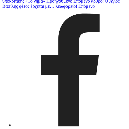
υποκριτικής «Το νήμα»
Προηγούμενο
Επόμενο άρθρο: Ο Άγιος
Βασίλης φέτος έρχεται με… λεωφορείο!
Επόμενο