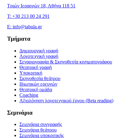
Τριών Ιεραρχών 18, Αθήνα 118 51
T: +30 213 00 24 291
E: info@tabula.gr
Τμήματα
Δημιουργική γραφή
Λογοτεχνική γραφή
Σεναριογραφία & Σκηνοθεσία κινηματογράφου
Θεατρική γραφή
Υποκριτική
Σκηνοθεσία θεάτρου
Ιδιωτικών ερευνών
Θεατρική ομάδα
Coaching
Αξιολόγηση λογοτεχνικού έργου (Beta reading)
Σεμινάρια
Σεμινάρια συγγραφής
Σεμινάρια θεάτρου
Σεμινάρια υποκριτικής