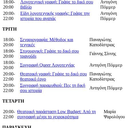
18:00-
Λογοτεχνική γραφή: Γράψε το δικό σου
Αντιγόνη
20:00
βιβλίο
Πόμμερ
20:00-
Είδη λογοτεχνικής γραφής: Γράψε την
Αντιγόνη
22:00
ιστορία που αγαπάς
Πόμμερ
ΤΡΙΤΗ
18:00-
Σεναριογραφία: Μέθοδος και
Παναγιώτης
20:00
τεχνικές
Καποδίστριας
18:00-
Στιχουργική: Γράψε το δικό σου
Γιάννης Σίννης
20:00
τραγούδι
18:00-
Συγγραφή Queer Λογοτεχνίας
Αντιγόνη Πόμμερ
20:00
20:00-
Θεατρική γραφή: Γράψε το δικό σου
Παναγιώτης
22:00
θεατρικό έργο
Καποδίστριας
20:00-
Συγγραφή παραμυθιού: Πες τη δική
Αντιγόνη Πόμμερ
22:00
σου ιστορία
ΤΕΤΑΡΤΗ
20:00-
Θεατρική παράσταση Low Budget: Από τη
Μαρία
22:00
συγγραφή μέχρι το χειροκρότημα
Ψαρολόγου
Π
ΑΡΑΣΚΕΥΗ