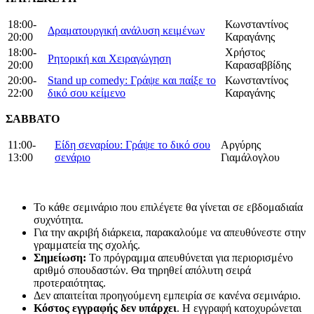
18:00-
Κωνσταντίνος
Δραματουργική ανάλυση κειμένων
20:00
Καραγάνης
18:00-
Χρήστος
Ρητορική και Χειραγώγηση
20:00
Καρασαββίδης
20:00-
Stand up comedy: Γράψε και παίξε το
Κωνσταντίνος
22:00
δικό σου κείμενο
Καραγάνης
ΣΑΒΒΑΤΟ
11:00-
Είδη σεναρίου: Γράψε το δικό σου
Αργύρης
13:00
σενάριο
Γιαμάλογλου
Το κάθε σεμινάριο που επιλέγετε θα γίνεται σε εβδομαδιαία
συχνότητα.
Για την ακριβή διάρκεια, παρακαλούμε να απευθύνεστε στην
γραμματεία της σχολής.
Σημείωση:
Το πρόγραμμα απευθύνεται για περιορισμένο
αριθμό σπουδαστών. Θα τηρηθεί απόλυτη σειρά
προτεραιότητας.
Δεν απαιτείται προηγούμενη εμπειρία σε κανένα σεμινάριο.
Κόστος εγγραφής δεν υπάρχει
. Η εγγραφή κατοχυρώνεται