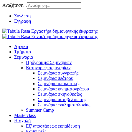
Αναζήτηση...
Σύνδεση
Εγγραφή
Αρχική
Τμήματα
Σεμινάρια
Πρόγραμμα Σεμιναρίων
Κατηγορίες σεμιναρίων
Σεμινάρια συγγραφής
Σεμινάρια θεάτρου
Σεμινάρια υποκριτικής
Σεμινάρια κινηματογράφου
Σεμινάρια σκηνοθεσίας
Σεμινάρια αυτοβελτίωσης
Σεμινάρια εγκληματολογίας
Summer Camp
Masterclass
Η σχολή
Εξ' αποστάσεως εκπαίδευση
Καθηγητές