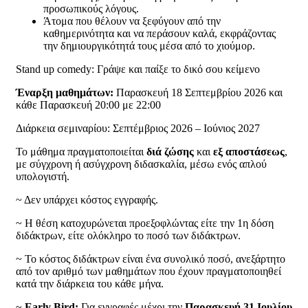
προσωπικούς λόγους.
Άτομα που θέλουν να ξεφύγουν από την
καθημερινότητα και να περάσουν καλά, εκφράζοντας
την δημιουργικότητά τους μέσα από το χιούμορ.
Stand up comedy: Γράψε και παίξε το δικό σου κείμενο
Έναρξη μαθημάτων:
Παρασκευή 18 Σεπτεμβρίου 2026 και
κάθε Παρασκευή 20:00 με 22:00
Διάρκεια σεμιναρίου:
Σεπτέμβριος 2026 – Ιούνιος 2027
Το μάθημα πραγματοποιείται
διά ζώσης
και
εξ αποστάσεως
,
με σύγχρονη ή ασύγχρονη διδασκαλία, μέσω ενός απλού
υπολογιστή.
~ Δεν υπάρχει κόστος εγγραφής.
~ Η θέση κατοχυρώνεται προεξοφλώντας είτε την 1η δόση
διδάκτρων, είτε ολόκληρο το ποσό των διδάκτρων.
~ Το κόστος διδάκτρων είναι ένα συνολικό ποσό, ανεξάρτητο
από τον αριθμό των μαθημάτων που έχουν πραγματοποιηθεί
κατά την διάρκεια του κάθε μήνα.
~
Early Bird:
Για εγγραφές μέχρι την
Παρασκευή 31 Ιουλίου