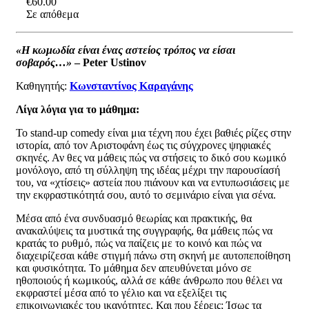
€60.00
Σε απόθεμα
«Η κωμωδία είναι ένας αστείος τρόπος να είσαι
σοβαρός…»
– Peter Ustinov
Καθηγητής:
Κωνσταντίνος Καραγάνης
Λίγα λόγια για το μάθημα:
Το stand-up comedy είναι μια τέχνη που έχει βαθιές ρίζες στην
ιστορία, από τον Αριστοφάνη έως τις σύγχρονες ψηφιακές
σκηνές. Αν θες να μάθεις πώς να στήσεις το δικό σου κωμικό
μονόλογο, από τη σύλληψη της ιδέας μέχρι την παρουσίασή
του, να «χτίσεις» αστεία που πιάνουν και να εντυπωσιάσεις με
την εκφραστικότητά σου, αυτό το σεμινάριο είναι για σένα.
Μέσα από ένα συνδυασμό θεωρίας και πρακτικής, θα
ανακαλύψεις τα μυστικά της συγγραφής, θα μάθεις πώς να
κρατάς το ρυθμό, πώς να παίζεις με το κοινό και πώς να
διαχειρίζεσαι κάθε στιγμή πάνω στη σκηνή με αυτοπεποίθηση
και φυσικότητα. Το μάθημα δεν απευθύνεται μόνο σε
ηθοποιούς ή κωμικούς, αλλά σε κάθε άνθρωπο που θέλει να
εκφραστεί μέσα από το γέλιο και να εξελίξει τις
επικοινωνιακές του ικανότητες. Και που ξέρεις; Ίσως τα