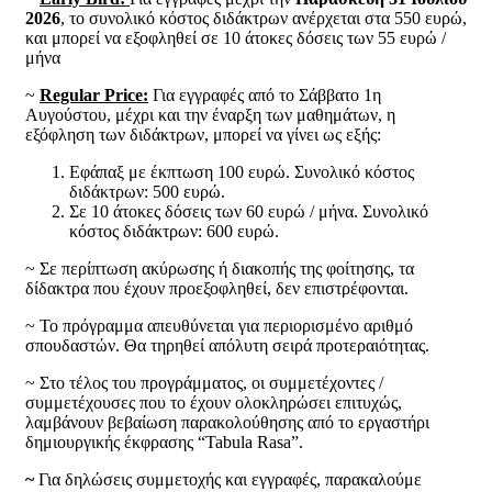
2026
, το συνολικό κόστος διδάκτρων ανέρχεται στα 550 ευρώ,
και μπορεί να εξοφληθεί σε 10 άτοκες δόσεις των 55 ευρώ /
μήνα
~
Regular Price:
Για εγγραφές από το Σάββατο 1η
Αυγούστου, μέχρι και την έναρξη των μαθημάτων, η
εξόφληση των διδάκτρων, μπορεί να γίνει ως εξής:
Εφάπαξ με έκπτωση 100 ευρώ. Συνολικό κόστος
διδάκτρων: 500 ευρώ.
Σε 10 άτοκες δόσεις των 60 ευρώ / μήνα. Συνολικό
κόστος διδάκτρων: 600 ευρώ.
~ Σε περίπτωση ακύρωσης ή διακοπής της φοίτησης, τα
δίδακτρα που έχουν προεξοφληθεί, δεν επιστρέφονται.
~ Το πρόγραμμα απευθύνεται για περιορισμένο αριθμό
σπουδαστών. Θα τηρηθεί απόλυτη σειρά προτεραιότητας.
~ Στο τέλος του προγράμματος, οι συμμετέχοντες /
συμμετέχουσες που το έχουν ολοκληρώσει επιτυχώς,
λαμβάνουν βεβαίωση παρακολούθησης από το εργαστήρι
δημιουργικής έκφρασης “Tabula Rasa”.
~
Για δηλώσεις συμμετοχής και εγγραφές, παρακαλούμε