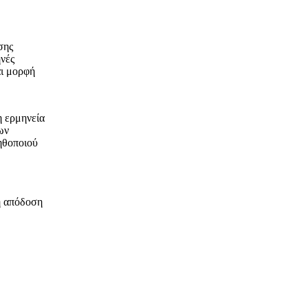
σης
νές
αι μορφή
η ερμηνεία
ων
ηθοποιού
ή απόδοση