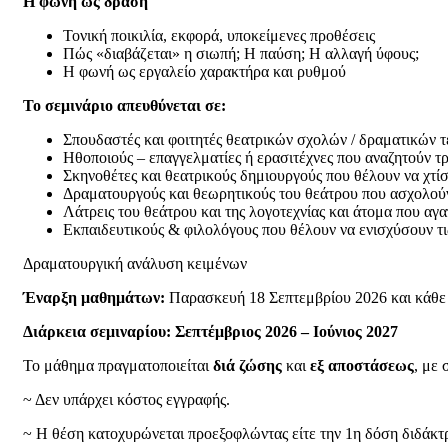
Η φωνή ως δράση
Τονική ποικιλία, εκφορά, υποκείμενες προθέσεις
Πώς «διαβάζεται» η σιωπή; Η παύση; Η αλλαγή ύφους;
Η φωνή ως εργαλείο χαρακτήρα και ρυθμού
Το σεμινάριο απευθύνεται σε:
Σπουδαστές και φοιτητές θεατρικών σχολών / δραματικών 
Ηθοποιούς – επαγγελματίες ή ερασιτέχνες που αναζητούν τ
Σκηνοθέτες και θεατρικούς δημιουργούς που θέλουν να χτίσ
Δραματουργούς και θεωρητικούς του θεάτρου που ασχολούντ
Λάτρεις του θεάτρου και της λογοτεχνίας και άτομα που αγ
Εκπαιδευτικούς & φιλολόγους που θέλουν να ενισχύσουν τις
Δραματουργική ανάλυση κειμένων
Έναρξη μαθημάτων:
Παρασκευή 18 Σεπτεμβρίου 2026 και κάθε
Διάρκεια σεμιναρίου: Σεπτέμβριος 2026 – Ιούνιος 2027
Το μάθημα πραγματοποιείται
διά ζώσης
και
εξ αποστάσεως
, με
~ Δεν υπάρχει κόστος εγγραφής.
~ Η θέση κατοχυρώνεται προεξοφλώντας είτε την 1η δόση διδάκτ