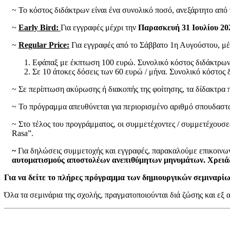
~ Το κόστος διδάκτρων είναι ένα συνολικό ποσό, ανεξάρτητο από
~
Early Bird:
Για εγγραφές μέχρι την
Παρασκευή 31 Ιουλίου 20
~
Regular Price:
Για εγγραφές από το Σάββατο 1η Αυγούστου, μέχ
Εφάπαξ με έκπτωση 100 ευρώ. Συνολικό κόστος διδάκτρων
Σε 10 άτοκες δόσεις των 60 ευρώ / μήνα. Συνολικό κόστος 
~ Σε περίπτωση ακύρωσης ή διακοπής της φοίτησης, τα δίδακτρα 
~ Το πρόγραμμα απευθύνεται για περιορισμένο αριθμό σπουδαστώ
~ Στο τέλος του προγράμματος, οι συμμετέχοντες / συμμετέχουσ
Rasa”.
~
Για δηλώσεις συμμετοχής και εγγραφές, παρακαλούμε επικοινω
αυτοματισμούς αποστολέων ανεπιθύμητων μηνυμάτων. Χρειάζετ
Για να δείτε το πλήρες πρόγραμμα των δημιουργικών σεμιναρί
Όλα τα σεμινάρια της σχολής, πραγματοποιούνται διά ζώσης και εξ