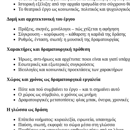
Ιστορική εξέλιξη: από την αρχαία τραγωδία στο σύγχρονο θ
Το θεατρικό έργο ως κοινωνικός, πολιτικός και ψυχολογικό
Δομή και αρχιτεκτονική του έργου
Πράξεις, σκηνές, μονόλογοι – πώς χτίζεται η αφήγηση
Σύγκρουση – κορύφωση – κάθαρση: η καρδιά της δράσης
Ρυθμός, ένταση, σιωπή: η μουσική της δραματουργίας
Χαρακτήρες και δραματουργική πρόθεση
Ήρωες, αντι-ήρωες και αρχέτυπα: ποιοι είναι και γιατί υπάρ
Εσωτερικές και εξωτερικές συγκρούσεις
Ιδεολογίες και κοινωνικές προεκτάσεις των χαρακτήρων
Χώρος και χρόνος ως δραματουργικά εργαλεία
Πότε και πού συμβαίνει το έργο – και τι σημαίνει αυτό
Ο χώρος ως σύμβολο, ο χρόνος ως μνήμη
Δραματουργικές μετατοπίσεις: φλας μπακ, όνειρα, χρονικές 
Η γλώσσα ως δράση
Επίπεδα νοήματος: κυριολεξία, ειρωνεία, υπαινιγμός
Παύση, σιωπή, εκφορά: το σώμα μέσα στη γλώσσα
Προθέσεις και υποκείμενες επιθυμίες πίσω από τα λόγια