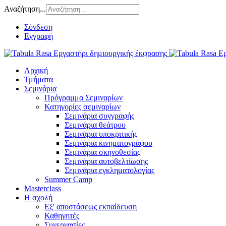
Αναζήτηση...
Σύνδεση
Εγγραφή
Αρχική
Τμήματα
Σεμινάρια
Πρόγραμμα Σεμιναρίων
Κατηγορίες σεμιναρίων
Σεμινάρια συγγραφής
Σεμινάρια θεάτρου
Σεμινάρια υποκριτικής
Σεμινάρια κινηματογράφου
Σεμινάρια σκηνοθεσίας
Σεμινάρια αυτοβελτίωσης
Σεμινάρια εγκληματολογίας
Summer Camp
Masterclass
Η σχολή
Εξ' αποστάσεως εκπαίδευση
Καθηγητές
Συνεργασίες