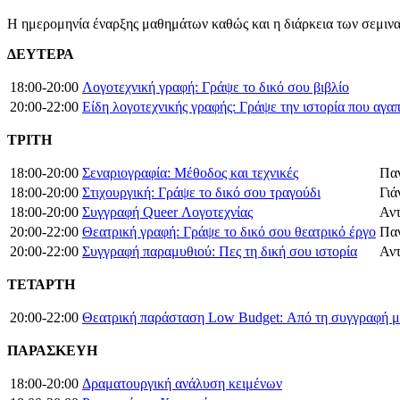
Η ημερομηνία έναρξης μαθημάτων καθώς και η διάρκεια των σεμινα
ΔΕΥΤΕΡΑ
18:00-20:00
Λογοτεχνική γραφή: Γράψε το δικό σου βιβλίο
20:00-22:00
Είδη λογοτεχνικής γραφής: Γράψε την ιστορία που αγα
ΤΡΙΤΗ
18:00-20:00
Σεναριογραφία: Μέθοδος και τεχνικές
Παν
18:00-20:00
Στιχουργική: Γράψε το δικό σου τραγούδι
Γιά
18:00-20:00
Συγγραφή Queer Λογοτεχνίας
Αντ
20:00-22:00
Θεατρική γραφή: Γράψε το δικό σου θεατρικό έργο
Παν
20:00-22:00
Συγγραφή παραμυθιού: Πες τη δική σου ιστορία
Αντ
ΤΕΤΑΡΤΗ
20:00-22:00
Θεατρική παράσταση Low Budget: Από τη συγγραφή μέ
Π
ΑΡΑΣΚΕΥΗ
18:00-20:00
Δραματουργική ανάλυση κειμένων