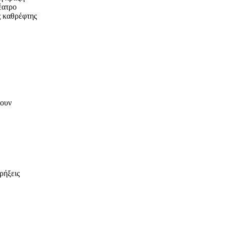
έατρο
ς καθρέφτης
χουν
ρήξεις